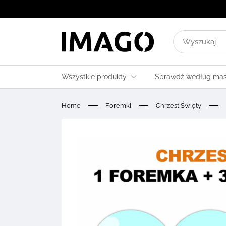
Wyszukaj
wyniki
dla:
Wszystkie produkty
Sprawdź według ma
Home
Foremki
Chrzest Święty