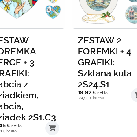
ESTAW
ZESTAW 2
OREMKA
FOREMKI + 4
ERCE + 3
GRAFIKI:
RAFIKI:
Szklana kula
abcia z
2S24.S1
19,92
€
ziadkiem,
netto,
24,50
€
(
brutto)
abcia,
ziadek 2S1.C3
,45
€
netto,
31
€
brutto)