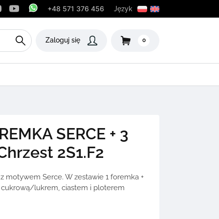
+48 571 376 456
Język
Zaloguj się
0
REMKA SERCE + 3
Chrzest 2S1.F2
z motywem Serce. W zestawie 1 foremka +
są cukrową/lukrem, ciastem i ploterem