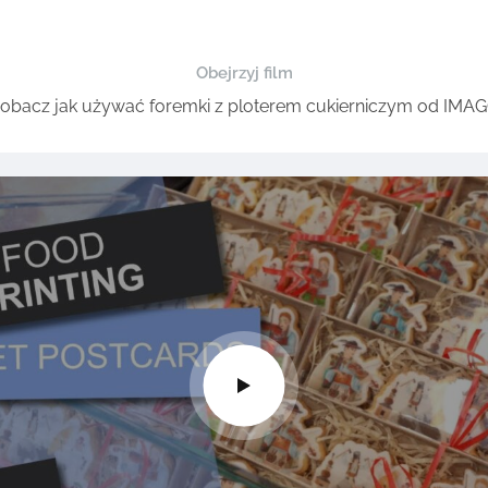
Obejrzyj film
obacz jak używać foremki z ploterem cukierniczym od IMA