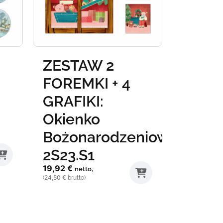
ZESTAW 2
ZEST
FOREMKI + 4
FOREM
GRAFIKI:
GRAFI
Okienko
Okie
Bożonarodzeniowe
Bożo
2S23.S1
2S23.
19,92
€
19,92
€
netto,
ne
24,50
€
24,50
€
(
brutto)
(
brutto