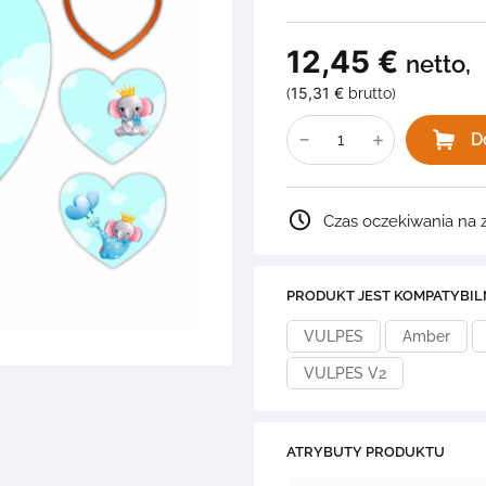
12,45
€
netto,
15,31
€
(
brutto)
ilość
ZESTAW
D
FOREMKA
SERCE
+
3
GRAFIKI
Czas oczekiwania na 
na
Chrzest
2S1.F2
PRODUKT JEST KOMPATYBIL
VULPES
Amber
VULPES V2
ATRYBUTY PRODUKTU