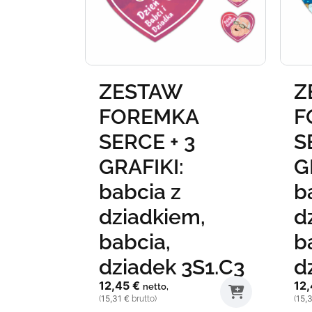
ZESTAW
Z
A
FOREMKA
F
SERCE + 3
S
ślubne
GRAFIKI:
G
babcia z
b
dziadkiem,
d
babcia,
b
dziadek 3S1.C3
d
12,45
€
12
netto,
15,31
€
15,
(
brutto)
(