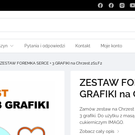
szyn
Pytania i odpowiedzi
Kontakt
Moje konto
ZESTAW FOREMKA SERCE + 3 GRAFIKI na Chrzest 2S1.F2
ZESTAW FO
GRAFIKI na 
Zamów zestaw na Chrzest 
3 grafiki. Do użytku z ma
cukierniczym IMAGO.
Zobacz cały opis