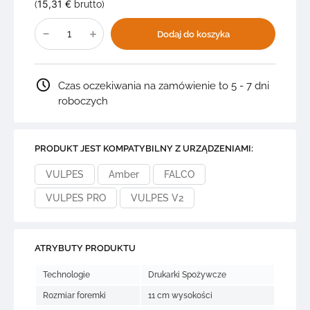
15,31
€
(
brutto)
ilość
ZESTAW
Dodaj do koszyka
FOREMKA
SERCE
+
3
GRAFIKI:
Czas oczekiwania na zamówienie to 5 - 7 dni
babcia
z
roboczych
dziadkiem,
babcia,
dziadek
3S1.C4
PRODUKT JEST KOMPATYBILNY Z URZĄDZENIAMI:
VULPES
Amber
FALCO
VULPES PRO
VULPES V2
ATRYBUTY PRODUKTU
Technologie
Drukarki Spożywcze
Rozmiar foremki
11 cm wysokości