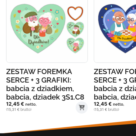
ZESTAW FOREMKA
ZESTAW FO
SERCE + 3 GRAFIKI:
SERCE + 3 G
babcia z dziadkiem,
babcia z dz
babcia, dziadek 3S1.C8
babcia, dzi
12,45
€
12,45
€
netto,
netto,
15,31
€
15,31
€
(
brutto)
(
brutto)