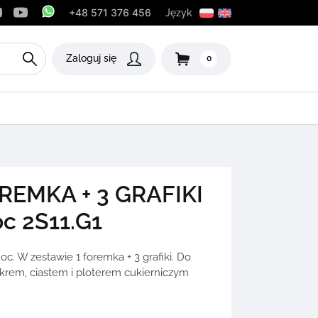
+48 571 376 456
Język
Zaloguj się
0
EMKA + 3 GRAFIKI
c 2S11.G1
. W zestawie 1 foremka + 3 grafiki. Do
krem, ciastem i ploterem cukierniczym