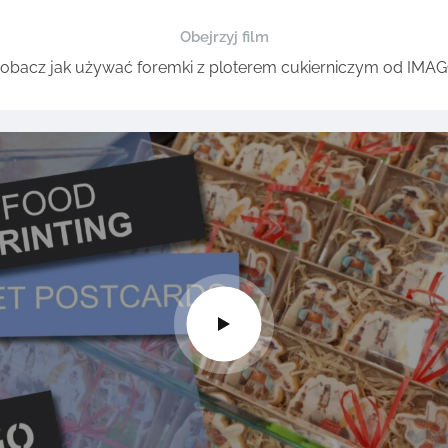
Obejrzyj film
obacz jak używać foremki z ploterem cukierniczym od IMA