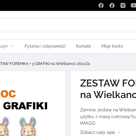
szyn
Pytania i odpowiedzi
Kontakt
Moje konto
TAW FOREMKA + 3 GRAFIKI na Wielkanoc 2S11.G1
ZESTAW FOR
na Wielkano
Zamów zestaw na Wielkanoc
użytku z masą cukrową/lu
IMAGO.
Zobacz cały opis