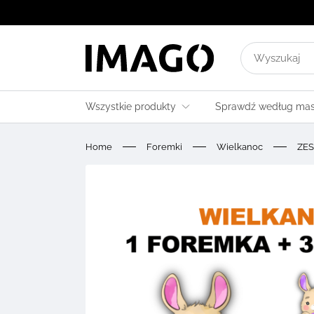
Wyszukaj
wyniki
dla:
Wszystkie produkty
Sprawdź według ma
Home
Foremki
Wielkanoc
ZES