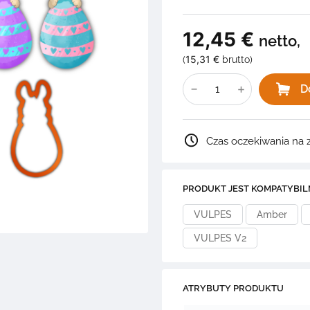
12,45
€
netto,
15,31
€
(
brutto)
ilość
ZESTAW
D
FOREMKA
+
3
GRAFIKI
na
Czas oczekiwania na 
Wielkanoc
2S11.G1
PRODUKT JEST KOMPATYBIL
VULPES
Amber
VULPES V2
ATRYBUTY PRODUKTU