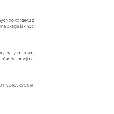
ych do kontaktu z
e okazje jak np.:
nej masy cukrowej,
rów, dekoracji na
oraz 3 dedykowane