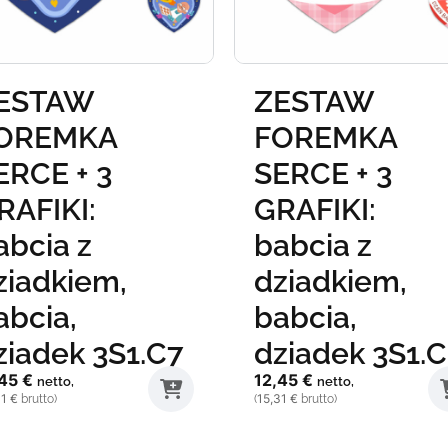
ZESTAW
ZESTAW
FOREMKA
FOREMKA
SERCE + 3
SERCE + 3
GRAFIKI:
GRAFIKI:
babcia z
babcia z
dziadkiem,
dziadkiem,
babcia,
babcia,
dziadek 3S1.C5
dziadek 3S1
12,45
€
12,45
€
netto,
netto,
15,31
€
15,31
€
(
brutto)
(
brutto)