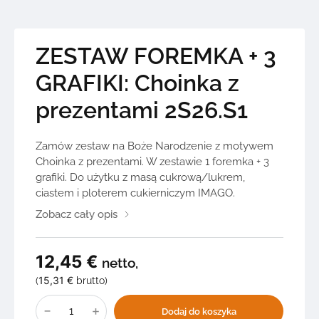
ZESTAW FOREMKA + 3
GRAFIKI: Choinka z
prezentami 2S26.S1
Zamów zestaw na Boże Narodzenie z motywem
Choinka z prezentami. W zestawie 1 foremka + 3
grafiki. Do użytku z masą cukrową/lukrem,
ciastem i ploterem cukierniczym IMAGO.
Zobacz cały opis
12,45
€
netto,
15,31
€
(
brutto)
ilość
ZESTAW
Dodaj do koszyka
FOREMKA