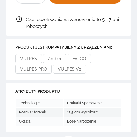
+
3
GRAFIKI:
Choinka
Czas oczekiwania na zamówienie to 5 - 7 dni
z
prezentami
roboczych
2S26.S1
PRODUKT JEST KOMPATYBILNY Z URZĄDZENIAMI:
VULPES
Amber
FALCO
VULPES PRO
VULPES V2
ATRYBUTY PRODUKTU
Technologie
Drukarki Spożywcze
Rozmiar foremki
12,5 cm wysokości
Okazja
Boże Narodzenie