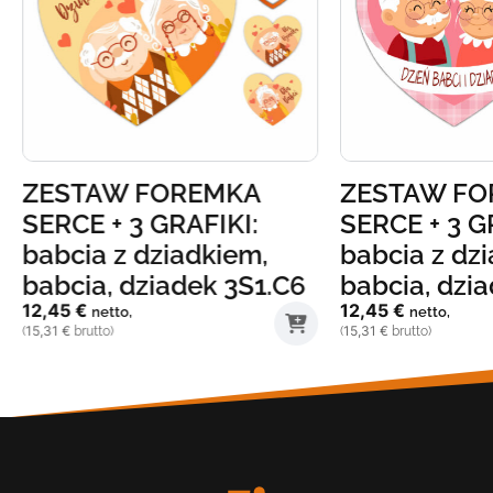
ZESTAW FOREMKA
ZESTAW FO
SERCE + 3 GRAFIKI:
SERCE + 3 G
babcia z dziadkiem,
babcia z dz
babcia, dziadek 3S1.C6
babcia, dzi
12,45
€
12,45
€
netto,
netto,
15,31
€
15,31
€
(
brutto)
(
brutto)