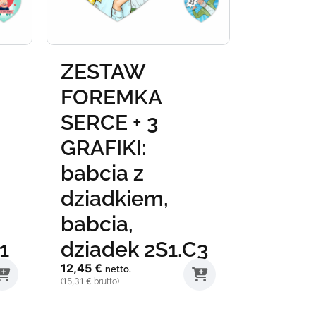
ZESTAW
ZEST
FOREMKA
FOREM
SERCE + 3
GRAFI
GRAFIKI:
Staje
babcia z
SD.S1
22,41
€
dziadkiem,
net
27,56
€
(
brutto
babcia,
1
dziadek 2S1.C3
12,45
€
netto,
15,31
€
(
brutto)