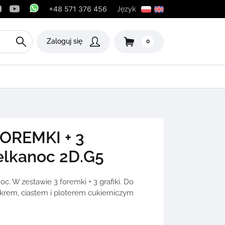
+48 571 376 456
Język
Zaloguj się
0
OREMKI + 3
elkanoc 2D.G5
. W zestawie 3 foremki + 3 grafiki. Do
krem, ciastem i ploterem cukierniczym