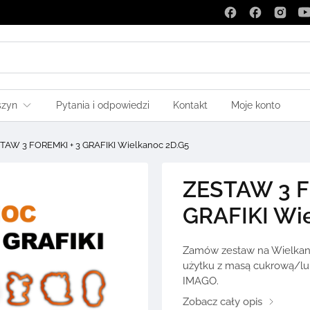
szyn
Pytania i odpowiedzi
Kontakt
Moje konto
TAW 3 FOREMKI + 3 GRAFIKI Wielkanoc 2D.G5
ZESTAW 3 F
GRAFIKI Wi
Zamów zestaw na Wielkanoc
użytku z masą cukrową/lu
IMAGO.
Zobacz cały opis