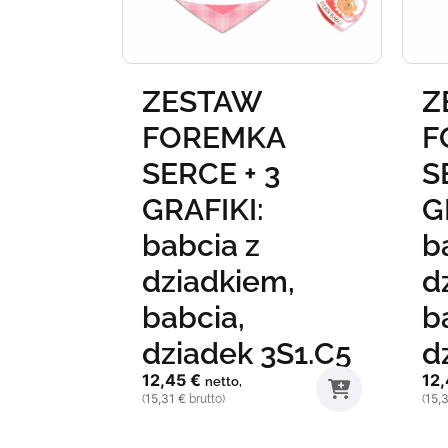
3
ZESTAW
Z
+ 3
FOREMKA
F
SERCE + 3
S
chłopiec
GRAFIKI:
G
babcia z
b
dziadkiem,
d
babcia,
b
dziadek 3S1.C5
d
12,45
€
12
netto,
15,31
€
15,
(
brutto)
(