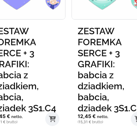
ESTAW
ZESTAW
OREMKA
FOREMKA
ERCE + 3
SERCE + 3
RAFIKI:
GRAFIKI:
abcia z
babcia z
ziadkiem,
dziadkiem,
abcia,
babcia,
ziadek 3S1.C4
dziadek 3S1.C
,45
€
12,45
€
netto,
netto,
31
€
15,31
€
brutto)
(
brutto)