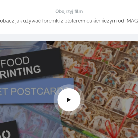
Obejrzyj film
obacz jak używać foremki z ploterem cukierniczym od IMA