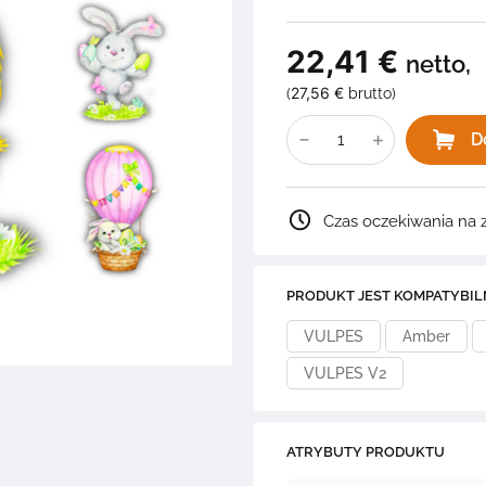
22,41
€
netto,
27,56
€
(
brutto)
ilość
ZESTAW
D
3
FOREMKI
+
3
GRAFIKI
Czas oczekiwania na 
Wielkanoc
2D.G5
PRODUKT JEST KOMPATYBIL
VULPES
Amber
VULPES V2
ATRYBUTY PRODUKTU