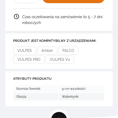
FOREMKA
SERCE
+
4
Czas oczekiwania na zamówienie to 5 - 7 dni
GRAFIKI
na
roboczych
Walentynki
4S1.D6
PRODUKT JEST KOMPATYBILNY Z URZĄDZENIAMI:
VULPES
Amber
FALCO
VULPES PRO
VULPES V2
ATRYBUTY PRODUKTU
Rozmiar foremki
9 cm wysokości
Okazja
Walentynki