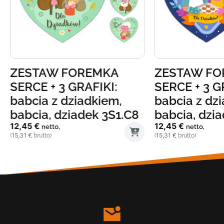
ZESTAW FOREMKA
ZESTAW FO
SERCE + 3 GRAFIKI:
SERCE + 3 G
babcia z dziadkiem,
babcia z dz
babcia, dziadek 3S1.C8
babcia, dzi
12,45
€
12,45
€
netto,
netto,
15,31
€
15,31
€
(
brutto)
(
brutto)