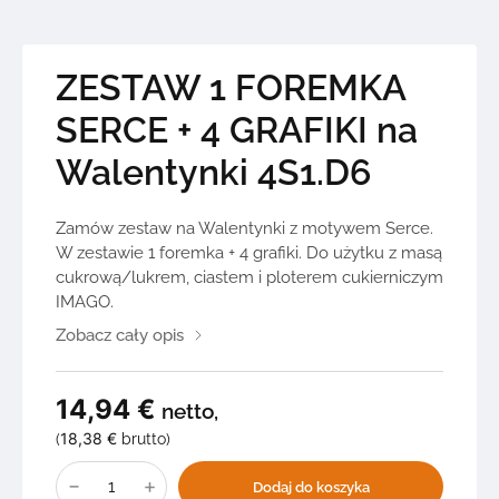
ZESTAW 1 FOREMKA
SERCE + 4 GRAFIKI na
Walentynki 4S1.D6
Zamów zestaw na Walentynki z motywem Serce.
W zestawie 1 foremka + 4 grafiki. Do użytku z masą
cukrową/lukrem, ciastem i ploterem cukierniczym
IMAGO.
Zobacz cały opis
14,94
€
netto,
18,38
€
(
brutto)
ilość
ZESTAW
Dodaj do koszyka
1