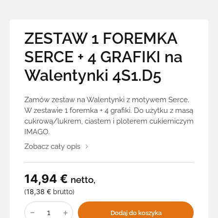
ZESTAW 1 FOREMKA
SERCE + 4 GRAFIKI na
Walentynki 4S1.D5
Zamów zestaw na Walentynki z motywem Serce.
W zestawie 1 foremka + 4 grafiki. Do użytku z masą
cukrową/lukrem, ciastem i ploterem cukierniczym
IMAGO.
Zobacz cały opis
14,94
€
netto,
18,38
€
(
brutto)
ilość
ZESTAW
Dodaj do koszyka
1