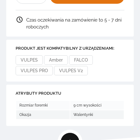
FOREMKA
SERCE
+
4
Czas oczekiwania na zamówienie to 5 - 7 dni
GRAFIKI
na
roboczych
Walentynki
4S1.D5
PRODUKT JEST KOMPATYBILNY Z URZĄDZENIAMI:
VULPES
Amber
FALCO
VULPES PRO
VULPES V2
ATRYBUTY PRODUKTU
Rozmiar foremki
9 cm wysokości
Okazja
Walentynki