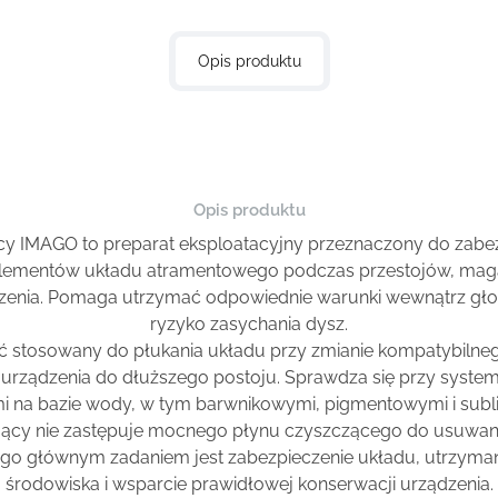
Opis produktu
Opis produktu
cy IMAGO to preparat eksploatacyjny przeznaczony do zabez
 elementów układu atramentowego podczas przestojów, mag
dzenia. Pomaga utrzymać odpowiednie warunki wewnątrz głow
ryzyko zasychania dysz.
 stosowany do płukania układu przy zmianie kompatybilne
urządzenia do dłuższego postoju. Sprawdza się przy syste
i na bazie wody, w tym barwnikowymi, pigmentowymi i subl
jący nie zastępuje mocnego płynu czyszczącego do usuwani
ego głównym zadaniem jest zabezpieczenie układu, utrzyman
środowiska i wsparcie prawidłowej konserwacji urządzenia.