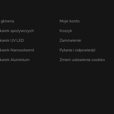
kty
Użytkownik
a główna
Moje konto
ukarek spożywczych
Koszyk
ukarek UV LED
Zamówienie
ukarek Nanosolwent
Pytania i odpowiedzi
ukarek Aluminium
Zmień ustawienia cookies