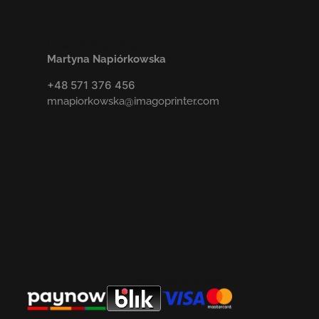
Dział Obsługi Klienta
Martyna Napiórkowska
+48 571 376 456
mnapiorkowska@imagoprinter.com
Akceptujemy płatności: