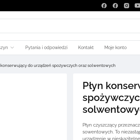
szyn
Pytania i odpowiedzi
Kontakt
Moje konto
 konserwujący do urządzeń spożywczych oraz solwentowych
Płyn konser
spożywczyc
solwentowy
Płyn czyszczący przeznac
sowentowych. To niezastąp
urządzenie w nieskazitelne