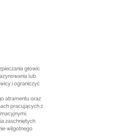
pieczania głowic
azynowania lub
icy i ograniczyć
go atramentu oraz
mach pracujących z
imacyjnymi.
a zaschniętych
ie wilgotnego