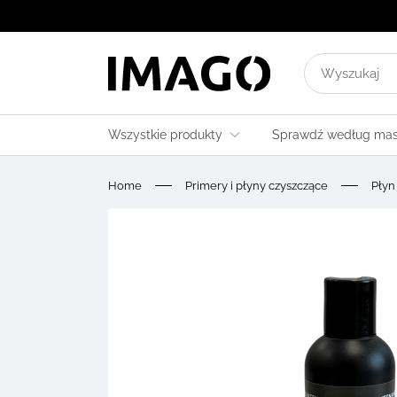
Wyszukaj
wyniki
dla:
Wszystkie produkty
Sprawdź według ma
Home
Primery i płyny czyszczące
Płyn