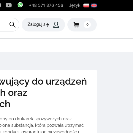
+48 571 376 456
Język
Zaloguj się
0
wujący do urządzeń
h oraz
ch
zony do drukarek spożywczych oraz
iona substancja, która pozwala utrzymać
j kondycji, gwarantując niezawodność i