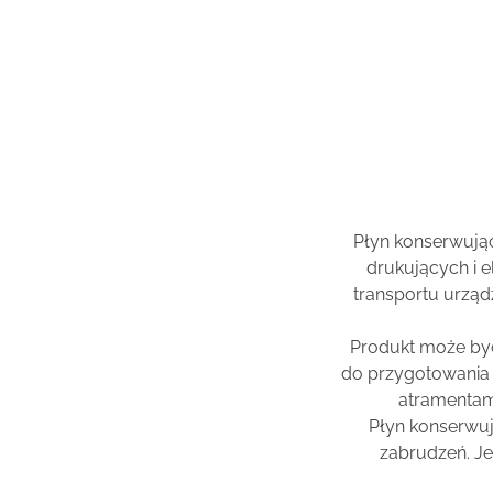
Płyn konserwują
drukujących i
transportu urzą
Produkt może być
do przygotowania 
atramentam
Płyn konserwu
zabrudzeń. J