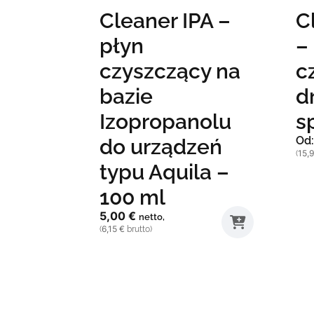
Cleaner IPA –
C
płyn
–
czyszczący na
c
bazie
d
Izopropanolu
s
Od
do urządzeń
15,
(
Ten
typu Aquila –
pro
100 ml
ma
5,00
€
wie
netto,
6,15
€
(
brutto)
war
Opc
mo
wy
na