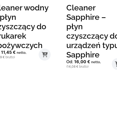
leaner wodny
Cleaner
 płyn
Sapphire –
zyszczący do
płyn
rukarek
czyszczący d
pożywczych
urządzeń typ
11,45
€
:
Sapphire
netto,
99
€
brutto)
16,00
€
Od:
netto,
14,08
€
(
brutto)
dukt
Ten
produkt
le
ma
iantów.
wiele
je
wariantów.
żna
Opcje
brać
można
wybrać