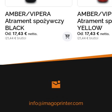
AMBER/VIPERA
AMBER/VIP
Atrament spożywczy
Atrament s
BLACK
YELLOW
17,43
€
17,43
€
Od:
Od:
netto,
netto,
21,44
€
21,44
€
(
brutto)
(
brutto)
Ten
Ten
produkt
produkt
ma
ma
wiele
wiele
wariantów.
wariantów.
Opcje
Opcje
można
można
wybrać
wybrać
na
na
stronie
stronie
Napisz do nas
produktu
produktu
info@imagoprinter.com